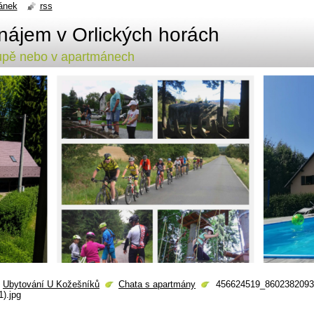
ánek
rss
nájem v Orlických horách
lupě nebo v apartmánech
Ubytování U Kožešníků
Chata s apartmány
456624519_8602382093
1).jpg