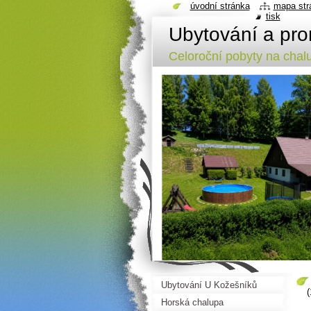
úvodní stránka
mapa str
tisk
Ubytování a pro
Celoroční pobyty na cha
Ubytování U Kožešníků
(
Horská chalupa