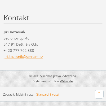
Kontakt
Jiří Kožešník
Sedloňov čp. 40
517 91 Deštné v O.h.
+420 777 702 388
jiri.koz
esnik@se
znam.cz
© 2008 Všechna práva vyhrazena.
Vytvořeno službou
Webnode
Zobrazit:
Mobilní verzi
|
Standardní verzi