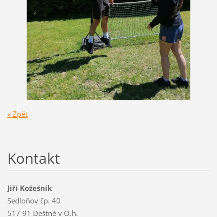
« Zpět
Kontakt
Jiří Kožešník
Sedloňov čp. 40
517 91 Deštné v O.h.