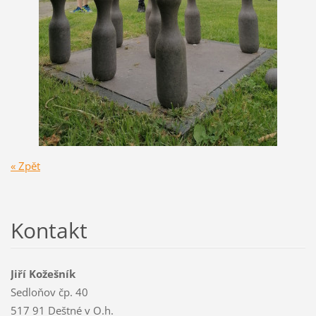
« Zpět
Kontakt
Jiří Kožešník
Sedloňov čp. 40
517 91 Deštné v O.h.