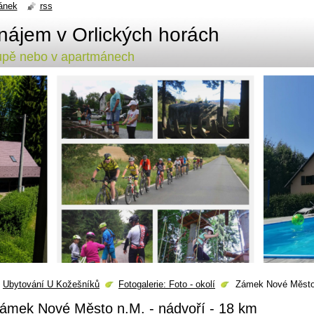
ánek
rss
nájem v Orlických horách
lupě nebo v apartmánech
Ubytování U Kožešníků
Fotogalerie: Foto - okolí
Zámek Nové Město
ámek Nové Město n.M. - nádvoří - 18 km