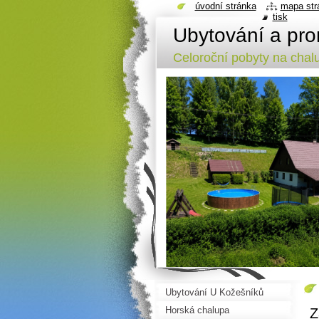
úvodní stránka
mapa str
tisk
Ubytování a pro
Celoroční pobyty na cha
Ubytování U Kožešníků
Horská chalupa
Z