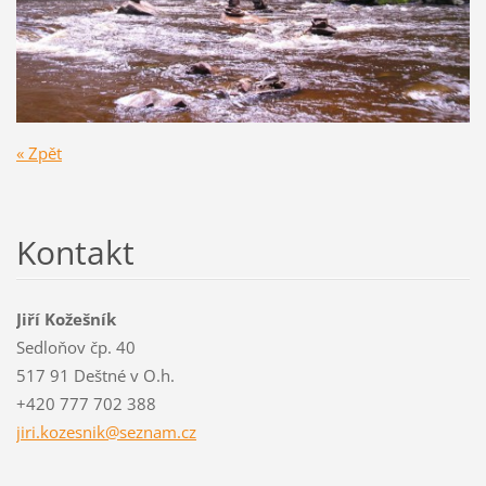
« Zpět
Kontakt
Jiří Kožešník
Sedloňov čp. 40
517 91 Deštné v O.h.
+420 777 702 388
jiri.koz
esnik@se
znam.cz