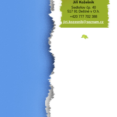
Jiří Kožešník
Sedloňov čp. 40
517 91 Deštné v O.h.
+420 777 702 388
jiri.koz
esnik@se
znam.cz