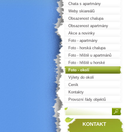
Chata s apartmány
Weby skiareálů
Obsazenost chalupa
Obsazenost apartmány
Akce a novinky
Foto - apartmány
Foto - horská chalupa
Foto - hřiště u apartmánů
Foto - hřiště u horské
chalupy
Foto - okolí
Výlety do okolí
Ceník
Kontakty
Provozní řády objektů
KONTAKT