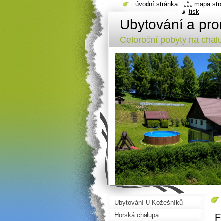
úvodní stránka
mapa str
tisk
Ubytování a pro
Celoroční pobyty na cha
Ubytování U Kožešníků
Horská chalupa
F