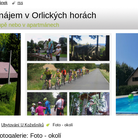
ánek
rss
nájem v Orlických horách
lupě nebo v apartmánech
Ubytování U Kožešníků
Foto - okolí
otogalerie: Foto - okolí