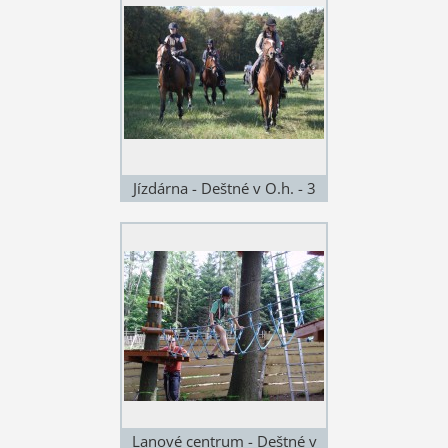
Jízdárna - Deštné v O.h. - 3
km
Lanové centrum - Deštné v