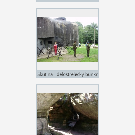
O.h. - 3 km
Skutina - dělostřelecký bunkr
- 2 km