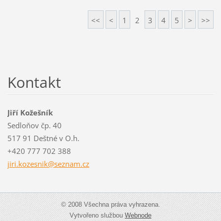
<<
<
1
2
3
4
5
>
>>
Kontakt
Jiří Kožešník
Sedloňov čp. 40
517 91 Deštné v O.h.
+420 777 702 388
jiri.koz
esnik@se
znam.cz
© 2008 Všechna práva vyhrazena.
Vytvořeno službou
Webnode