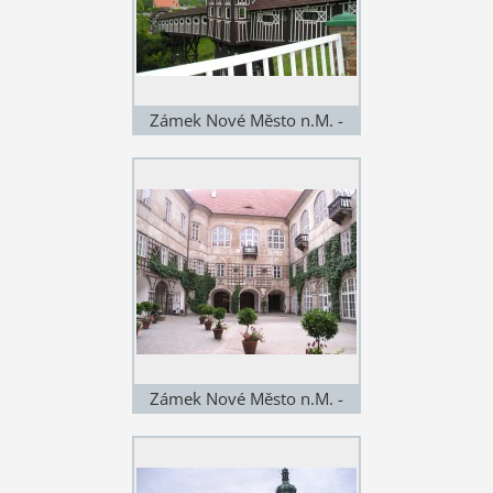
Zámek Nové Město n.M. -
průchod na zahrady - 18 km
Zámek Nové Město n.M. -
nádvoří - 18 km