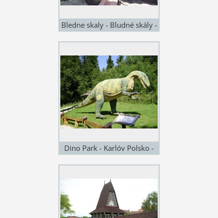
Bledne skaly - Bludné skály -
Kudowa Zdrój - Polsko - 16
km
Dino Park - Karlóv Polsko -
20 km